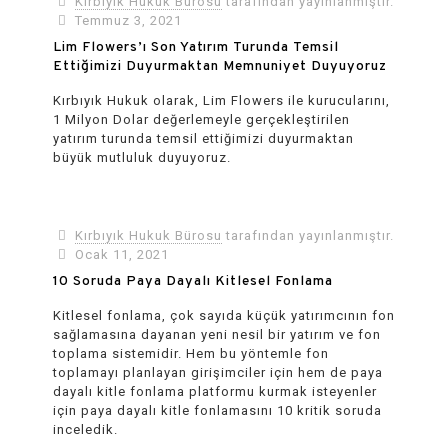
Kırbıyık Hukuk Bürosu
tarafından yayınlanmıştır.
Temmuz 3, 2021
Lim Flowers’ı Son Yatırım Turunda Temsil
Ettiğimizi Duyurmaktan Memnuniyet Duyuyoruz
Kırbıyık Hukuk olarak, Lim Flowers ile kurucularını,
1 Milyon Dolar değerlemeyle gerçekleştirilen
yatırım turunda temsil ettiğimizi duyurmaktan
büyük mutluluk duyuyoruz.
Kırbıyık Hukuk Bürosu
tarafından yayınlanmıştır.
Ocak 11, 2021
10 Soruda Paya Dayalı Kitlesel Fonlama
Kitlesel fonlama, çok sayıda küçük yatırımcının fon
sağlamasına dayanan yeni nesil bir yatırım ve fon
toplama sistemidir. Hem bu yöntemle fon
toplamayı planlayan girişimciler için hem de paya
dayalı kitle fonlama platformu kurmak isteyenler
için paya dayalı kitle fonlamasını 10 kritik soruda
inceledik.