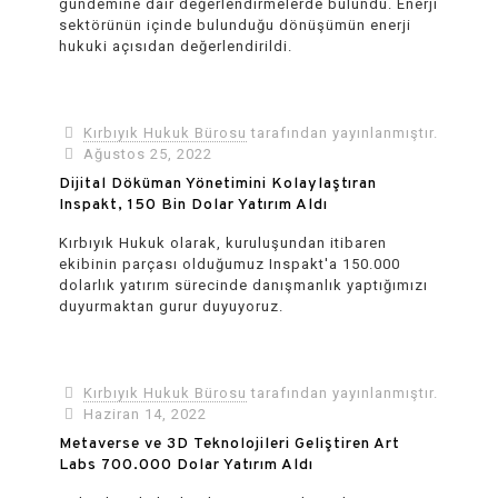
gündemine dair değerlendirmelerde bulundu. Enerji
sektörünün içinde bulunduğu dönüşümün enerji
hukuki açısıdan değerlendirildi.
Kırbıyık Hukuk Bürosu
tarafından yayınlanmıştır.
Ağustos 25, 2022
Dijital Döküman Yönetimini Kolaylaştıran
Inspakt, 150 Bin Dolar Yatırım Aldı
Kırbıyık Hukuk olarak, kuruluşundan itibaren
ekibinin parçası olduğumuz Inspakt'a 150.000
dolarlık yatırım sürecinde danışmanlık yaptığımızı
duyurmaktan gurur duyuyoruz.​
Kırbıyık Hukuk Bürosu
tarafından yayınlanmıştır.
Haziran 14, 2022
Metaverse ve 3D Teknolojileri Geliştiren Art
Labs 700.000 Dolar Yatırım Aldı