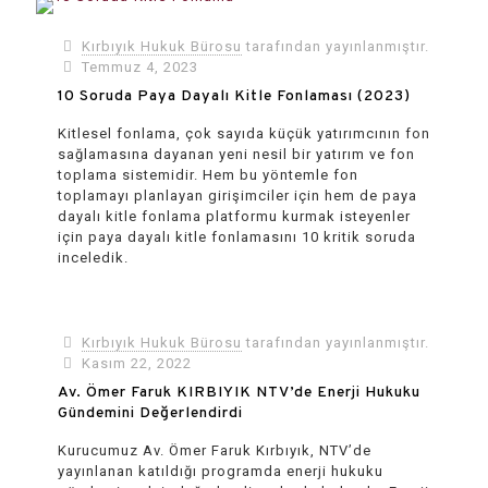
Kırbıyık Hukuk Bürosu
tarafından yayınlanmıştır.
Temmuz 4, 2023
10 Soruda Paya Dayalı Kitle Fonlaması (2023)
Kitlesel fonlama, çok sayıda küçük yatırımcının fon
sağlamasına dayanan yeni nesil bir yatırım ve fon
toplama sistemidir. Hem bu yöntemle fon
toplamayı planlayan girişimciler için hem de paya
dayalı kitle fonlama platformu kurmak isteyenler
için paya dayalı kitle fonlamasını 10 kritik soruda
inceledik.
Kırbıyık Hukuk Bürosu
tarafından yayınlanmıştır.
Kasım 22, 2022
Av. Ömer Faruk KIRBIYIK NTV’de Enerji Hukuku
Gündemini Değerlendirdi
Kurucumuz Av. Ömer Faruk Kırbıyık, NTV’de
yayınlanan katıldığı programda enerji hukuku