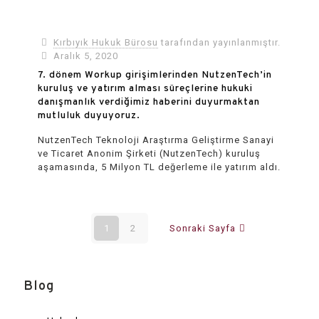
Kırbıyık Hukuk Bürosu
tarafından yayınlanmıştır.
Aralık 5, 2020
7. dönem Workup girişimlerinden NutzenTech’in
kuruluş ve yatırım alması süreçlerine hukuki
danışmanlık verdiğimiz haberini duyurmaktan
mutluluk duyuyoruz.
NutzenTech Teknoloji Araştırma Geliştirme Sanayi
ve Ticaret Anonim Şirketi (NutzenTech) kuruluş
aşamasında, 5 Milyon TL değerleme ile yatırım aldı.
1
2
Sonraki Sayfa
Blog